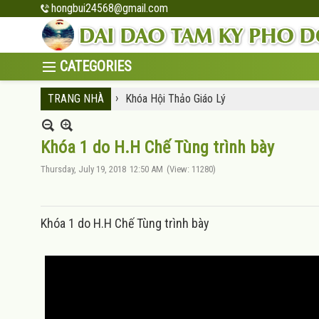
hongbui24568@gmail.com
›
TRANG NHÀ
Khóa Hội Thảo Giáo Lý
Khóa 1 do H.H Chế Tùng trình bày
Thursday, July 19, 2018
12:50 AM
(View: 11280)
Khóa 1 do H.H Chế Tùng trình bày