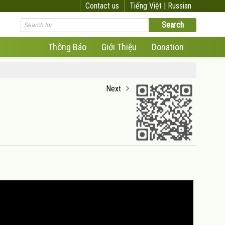
Contact us
Tiếng Việt |
Russian
Thông Báo
Giới Thiệu
Donation
Next