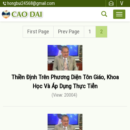
hongbui24568@gmail.com
First Page
Prev Page
1
2
Thiền Định Trên Phương Diện Tôn Giáo, Khoa
Học Và Áp Dụng Thực Tiễn
(View: 20004)