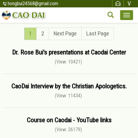
hongbui24568@gmail.com
1
2
Next Page
Last Page
Dr. Rose Bui's presentations at Caodai Center
(View: 10421)
CaoDai Interview by the Christian Apologetics.
(View: 11434)
Course on Caodai - YouTube links
(View: 26179)