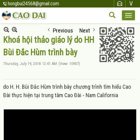
hongbui24568@gmail.com
Previous
Next
Khoá hội thảo giáo lý do HH
Bùi Đắc Hùm trình bày
Thursday, July 19, 2018
12:41 AM
(View: 10907)
do H. H. Bùi Đắc Hùm trình bày chương trình tìm hiểu Cao
Đài thực hiện tại trung tâm Cao Đài - Nam California