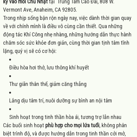
kỳ vào mỗi Chủ Nhật
tại Trung Tâm Cao Đài, 808 W.
Vermont Ave, Anaheim, CA 92805.
Trong nhịp sống bận rộn ngày nay, việc dành thời gian quay
về với chính mình là điều vô cùng cần thiết. Qua những
động tác Khí Công nhẹ nhàng, những hướng dẫn thực hành
chăm sóc sức khỏe đơn giản, cùng thời gian tịnh tâm tĩnh
lặng, quý vị sẽ có cơ hội:
Điều hòa hơi thở, lưu thông khí huyết
Thư giãn thân thể, giảm căng thẳng
Lắng dịu tâm trí, nuôi dưỡng sự bình an nội tâm
Sinh hoạt trong tinh thần hòa ái, tương trợ lẫn nhau
Các buổi sinh hoạt
phù hợp cho mọi lứa tuổi
, không phân
biệt trình độ, và được hướng dẫn trong tinh thần cởi mở,