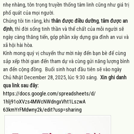
nhẹ nhàng, tôn trọng truyền thống tâm linh cũng như giá trị
phổ quát của mọi người.
Chúng tôi tin rằng, khi
thân được điều dưỡng
,
tâm được an
định
, thì đời sống tinh thần và thể chất của mỗi người sẽ
ngày càng thăng tiến, góp phần xây dựng gia đình an vui và
xã hội hài hòa.
Kính mong quý vị chuyển thư mời này đến bạn bè để cùng
sắp xếp thời gian đến tham dự và cùng gửi năng lượng bình
an đến cộng đồng. Buổi sinh hoạt đầu tiên sẽ vào ngày
Chủ Nhật December 28, 2025, lúc 9:30 sáng.
Xin ghi danh
qua link sau đây:
https://docs.google.com/
spreadsheets/d/
1hlj91oXVzs4MWcNWdngxVht1LszwA
63kmYrFMdwny2k/edit?usp=
sharing