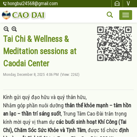
hongbui24568@gmail.com
Tai Chi & Wellness &
Meditation sessions at
Caodai Center
Monday, December 8, 2025
4:06 PM
(View: 2262)
Kính gửi quý đạo hữu và quý thân hữu,
Nhằm góp phần nuôi dưỡng
thân thể khỏe mạnh – tâm hồn
an lạc – thần trí sáng suốt
, Trung Tâm Cao Đài trân trọng
kính mời quý vị tham dự
các buổi sinh hoạt Khí Công (Tai
Chi), Chăm Sóc Sức Khỏe và Tịnh Tâm
, được tổ chức
định